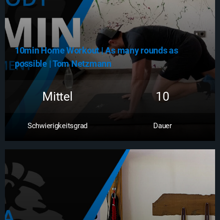
10min Home Workout | As many rounds as
possible | Tom Netzmann
Mittel
10
Schwierigkeitsgrad
Dauer
Zum Workout