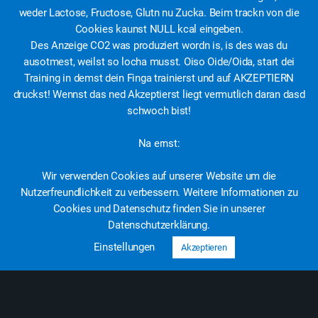
weder Lactose, Fructose, Glutn nu Zucka. Beim trackn von die
Cookies kaunst NULL kcal eingeben.
Des Anzeige CO2 was produziert wordn is, is des was du
ausotmest, weilst so locha musst. Oiso Oide/Oida, start dei
10min Full Body Workout | No Equipment | Tom
Training in demst dein Finga trainierst und auf AKZEPTIERN
Netzmann
druckst! Wennst das ned Akzeptierst liegt vermutlich daran dasd
schwoch bist!
Mittel
10
Na ernst:
Wir verwenden Cookies auf unserer Website um die
Schwierigkeitsgrad
Dauer
Nutzerfreundlichkeit zu verbessern. Weitere Informationen zu
Cookies und Datenschutz finden Sie in unserer
Zum Workout
Datenschutzerklärung.
Einstellungen
Akzeptieren