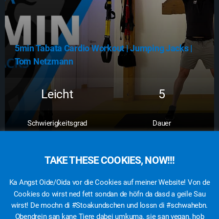
5min Tabata Cardio Workout | Jumping Jacks |
Tom Netzmann
Leicht
5
Schwierigkeitsgrad
Dauer
Zum Workout
TAKE THESE COOKIES, NOW!!!
Ka Angst Oide/Oida vor die Cookies auf meiner Website! Von de
Cookies do wirst ned fett sondan de höfn da dasd a geile Sau
wirst! De mochn di #Stoakundschen und lossn di #schwahebn.
Obendrein san kane Tiere dabei umkuma. sie san vegan, hob