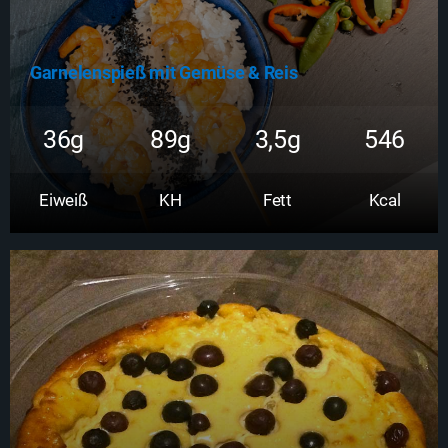
Garnelenspieß mit Gemüse & Reis
36g
89g
3,5g
546
Eiweiß
KH
Fett
Kcal