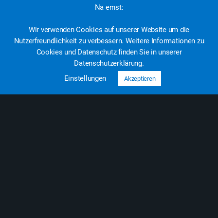
Na ernst:
Wir verwenden Cookies auf unserer Website um die
Lachs mit Erbsenpüree
Nutzerfreundlichkeit zu verbessern. Weitere Informationen zu
Cookies und Datenschutz finden Sie in unserer
49g
37g
21g
544
Datenschutzerklärung.
Einstellungen
Akzeptieren
Eiweiß
KH
Fett
Kcal