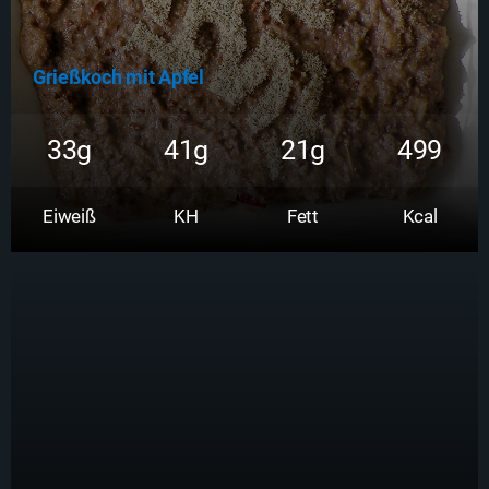
Grießkoch mit Apfel
33g
41g
21g
499
Eiweiß
KH
Fett
Kcal