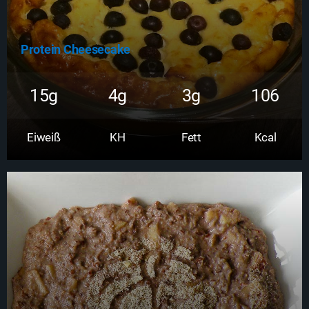
Protein Cheesecake
15g
4g
3g
106
Eiweiß
KH
Fett
Kcal