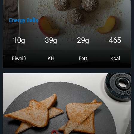
Energy Balls
10g
39g
29g
465
Eiweiß
KH
Fett
Kcal