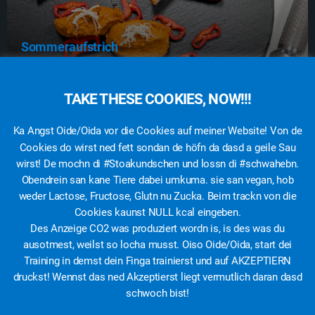
Sommeraufstrich
10g
18g
13g
216
TAKE THESE COOKIES, NOW!!!
Ka Angst Oide/Oida vor die Cookies auf meiner Website! Von de
Eiweiß
KH
Fett
Kcal
Cookies do wirst ned fett sondan de höfn da dasd a geile Sau
wirst! De mochn di #Stoakundschen und lossn di #schwahebn.
Obendrein san kane Tiere dabei umkuma. sie san vegan, hob
weder Lactose, Fructose, Glutn nu Zucka. Beim trackn von die
Cookies kaunst NULL kcal eingeben.
Des Anzeige CO2 was produziert wordn is, is des was du
ausotmest, weilst so locha musst. Oiso Oide/Oida, start dei
Training in demst dein Finga trainierst und auf AKZEPTIERN
druckst! Wennst das ned Akzeptierst liegt vermutlich daran dasd
schwoch bist!